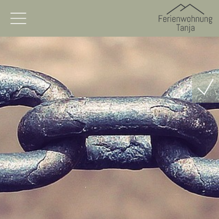
Home
Sommer
Winter
Lage/Anreise
Links
Ferienwohnung
Bilder