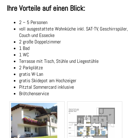
Preise
Ihre Vorteile auf einen Blick:
Anfrage/Buchen
2 – 5 Personen
voll ausgestattete Wohnküche inkl. SAT-TV, Geschirrspüler,
Couch und Essecke
Kontakt
2 große Doppelzimmer
1 Bad
1 WC
Terrasse mit Tisch, Stühle und Liegestühle
2 Parkplätze
gratis W-Lan
gratis Skidepot am Hochzeiger
Pitztal Sommercard inklusive
Brötchenservice