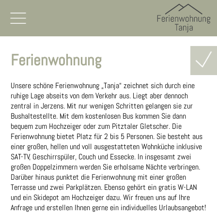
Home
Ferienwohnung
Sommer
Unsere schöne Ferienwohnung „Tanja“ zeichnet sich durch eine
Winter
ruhige Lage abseits von dem Verkehr aus. Liegt aber dennoch
zentral in Jerzens. Mit nur wenigen Schritten gelangen sie zur
Bushaltestellte. Mit dem kostenlosen Bus kommen Sie dann
Lage/Anreise
bequem zum Hochzeiger oder zum Pitztaler Gletscher. Die
Ferienwohnung bietet Platz für 2 bis 5 Personen. Sie besteht aus
Links
einer großen, hellen und voll ausgestatteten Wohnküche inklusive
SAT-TV, Geschirrspüler, Couch und Essecke. In insgesamt zwei
großen Doppelzimmern werden Sie erholsame Nächte verbringen.
Ferienwohnung
Darüber hinaus punktet die Ferienwohnung mit einer großen
Terrasse und zwei Parkplätzen. Ebenso gehört ein gratis W-LAN
und ein Skidepot am Hochzeiger dazu. Wir freuen uns auf Ihre
Bilder
Anfrage und erstellen Ihnen gerne ein individuelles Urlaubsangebot!